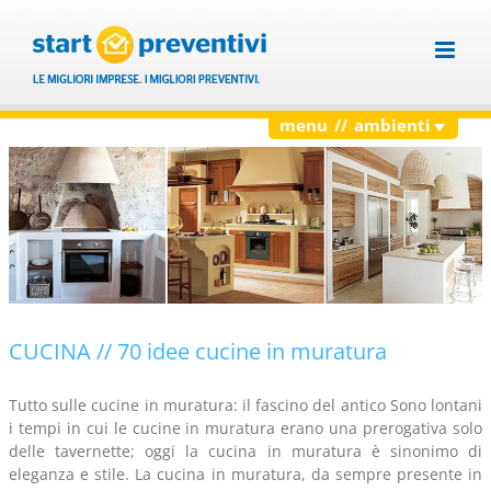
Salta
al
contenuto
menu // ambienti
#BLOG
#bagno
#cucina
#soggiorno
#camera-da-letto
#cameretta-bambini
#piccoli-spazi
#case&appartamenti
#colori&colori
#casa-green-smart
#giardino&esterno
#balcone-terrazzo
#mansarda
#pavimenti-rivestimenti
#muri-
soffitti
#porte-finestre
#scale
#illuminazione
#arredo&decoro
#guide&consigli
#guida-prezzi
#ristrutturare-
casa
CUCINA // 70 idee cucine in muratura
Tutto sulle cucine in muratura: il fascino del antico Sono lontani
i tempi in cui le cucine in muratura erano una prerogativa solo
delle tavernette; oggi la cucina in muratura è sinonimo di
eleganza e stile. La cucina in muratura, da sempre presente in