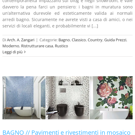
contemporaneità Impazzano sui blog e negli showroom, e vale
davvero la pena farci un pensiero: i bagni in muratura sono
un’alternativa durevole ed esteticamente valida ai normali
arredi bagno. Sicuramente ne avrete visti a casa di amici, o nei
servizi di locali eleganti, e probabilmente vi [...]
Di
Arch. A. Zangari
|
Categorie:
Bagno
,
Classico
,
Country
,
Guida Prezzi
,
Moderno
,
Ristrutturare casa
,
Rustico
Leggi di più
BAGNO // Pavimenti e rivestimenti in mosaico