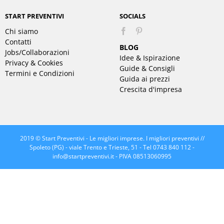
START PREVENTIVI
SOCIALS
Chi siamo
Pinterest
Contatti
BLOG
Jobs/Collaborazioni
Idee & Ispirazione
Privacy & Cookies
Guide & Consigli
Termini e Condizioni
Guida ai prezzi
Crescita d'impresa
2019 © Start Preventivi - Le migliori imprese. I migliori preventivi //
Spoleto (PG) - viale Trento e Trieste, 51 - Tel 0743 840 112 -
info@startpreventivi.it
- PIVA 08513060995