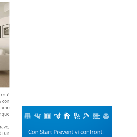
tro è
a con
siamo
unque
navo,
di un