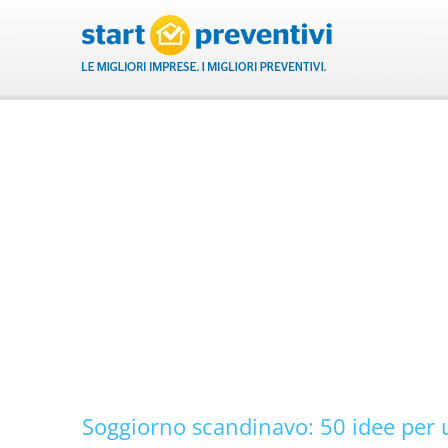
Salta
al
contenuto
Soggiorno scandinavo: 50 idee per un