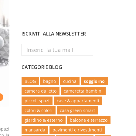
ISCRIVITI ALLA NEWSLETTER
CATEGORIE BLOG
BLOG
bagno
cucina
soggiorno
camera da letto
cameretta bambini
piccoli spazi
case & appartamenti
colori & colori
casa green smart
giardino & esterno
balcone e terrazzo
spazi
mansarda
pavimenti e rivestimenti
co la