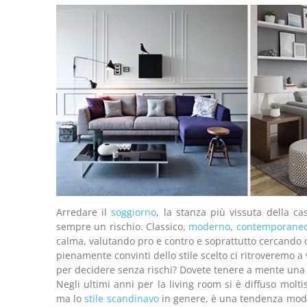
Arredare il
soggiorno
, la stanza più vissuta della c
sempre un rischio. Classico,
moderno
,
contemporane
calma, valutando pro e contro e soprattutto cercando di
pienamente convinti dello stile scelto ci ritroveremo 
per decidere senza rischi? Dovete tenere a mente una
Negli ultimi anni per la living room si è diffuso molt
ma lo
stile scandinavo
in genere, è una tendenza moder