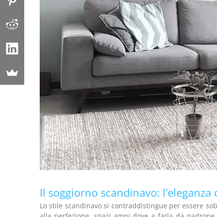
Il soggiorno scandinavo: l’eleganza 
Lo stile scandinavo si contraddistingue per essere sobr
alla perfezione, spazi ampi dove a farla da padrone 