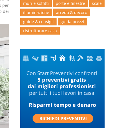
muri e soffitti
porte e finestre
scale
o per
o dei
illuminazione
arredo & decoro
guide & consigli
guida prezzi
ristrutturare casa