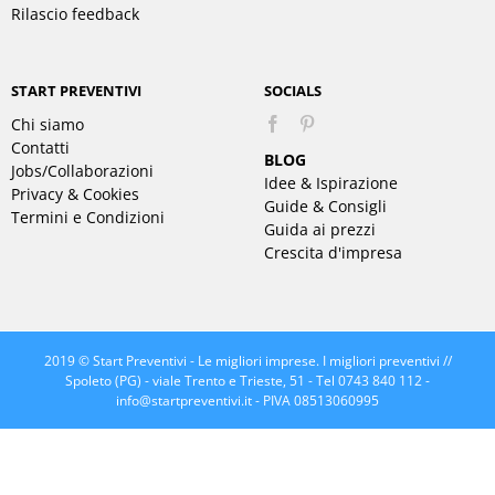
Rilascio feedback
START PREVENTIVI
SOCIALS
Chi siamo
Pinterest
Contatti
BLOG
Jobs/Collaborazioni
Idee & Ispirazione
Privacy & Cookies
Guide & Consigli
Termini e Condizioni
Guida ai prezzi
Crescita d'impresa
2019 © Start Preventivi - Le migliori imprese. I migliori preventivi //
Spoleto (PG) - viale Trento e Trieste, 51 - Tel 0743 840 112 -
info@startpreventivi.it
- PIVA 08513060995