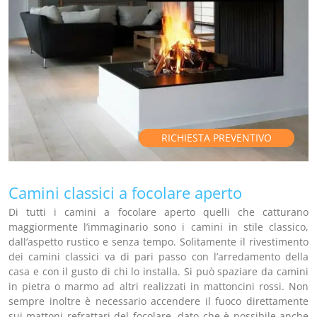
RICHIESTA PREVENTIVO
Camini classici a focolare aperto
Di tutti i camini a focolare aperto quelli che catturano
maggiormente l’immaginario sono i camini in stile classico,
dall’aspetto rustico e senza tempo. Solitamente il rivestimento
dei camini classici va di pari passo con l’arredamento della
casa e con il gusto di chi lo installa. Si può spaziare da camini
in pietra o marmo ad altri realizzati in mattoncini rossi. Non
sempre inoltre è necessario accendere il fuoco direttamente
sui mattoni refrattari del focolare, dato che è possibile anche