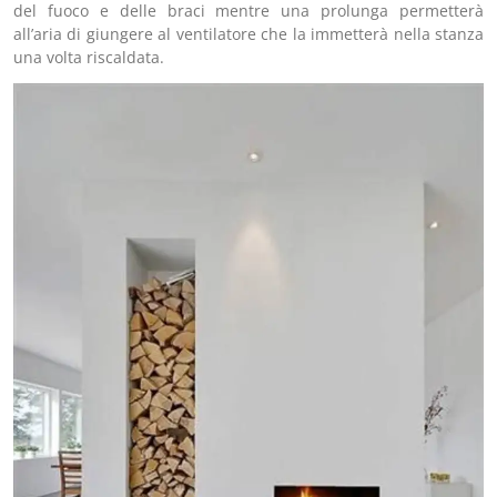
del fuoco e delle braci mentre una prolunga permetterà
all’aria di giungere al ventilatore che la immetterà nella stanza
una volta riscaldata.