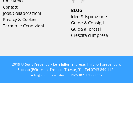
Chi siamo
Pinterest
Contatti
BLOG
Jobs/Collaborazioni
Idee & Ispirazione
Privacy & Cookies
Guide & Consigli
Termini e Condizioni
Guida ai prezzi
Crescita d'impresa
2019 © Start Preventivi - Le migliori imprese. I migliori preventivi //
Spoleto (PG) - viale Trento e Trieste, 51 - Tel 0743 840 112 -
info@startpreventivi.it
- PIVA 08513060995