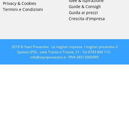
Idee & Ispirazione
Privacy & Cookies
Guide & Consigli
Termini e Condizioni
Guida ai prezzi
Crescita d'impresa
2019 © Start Preventivi - Le migliori imprese. I migliori preventivi //
Spoleto (PG) - viale Trento e Trieste, 51 - Tel 0743 840 112 -
info@startpreventivi.it
- PIVA 08513060995