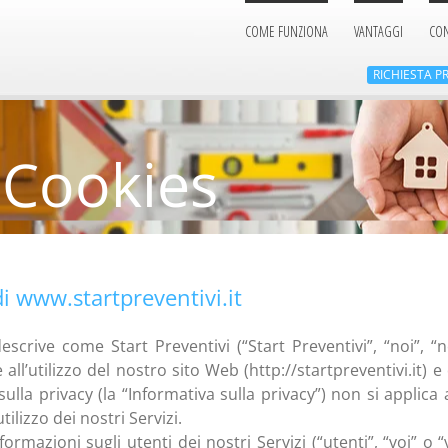
COME FUNZIONA
VANTAGGI
CON
RICHIESTA
PR
 Cookies
di www.startpreventivi.it
scrive come Start Preventivi (“Start Preventivi”, “noi”, “no
ll’utilizzo del nostro sito Web (http://startpreventivi.it) e 
sulla privacy (la “Informativa sulla privacy”) non si applica a
ilizzo dei nostri Servizi.
mazioni sugli utenti dei nostri Servizi (“utenti”, “voi” o “vo