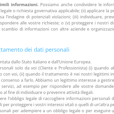
imili informazioni.
Possiamo anche condividere le informa
ale o richiesta governativa applicabile; (ii) applicare la p
 l’indagine di potenziali violazioni; (iii) individuare, pre
ispondere alle vostre richieste; o (v) proteggere i nostri dir
lo scambio di informazioni con altre aziende e organizzazi
attamento dei dati personali
ntata dallo Stato Italiano e dall’Unione Europea.
onali solo da voi (Cliente e Professionista) (i) quando 
 con voi, (ii) quando il trattamento è nei nostri legittimi i
tro consenso a farlo. Abbiamo un legittimo interesse a gestir
li servizi, ad esempio per rispondere alle vostre domande
al fine di individuare o prevenire attività illegali.
re l’obbligo legale di raccogliere informazioni personali 
per proteggere i vostri interessi vitali o quelli di un’altra 
ersonali per adempiere a un obbligo legale o per eseguire 