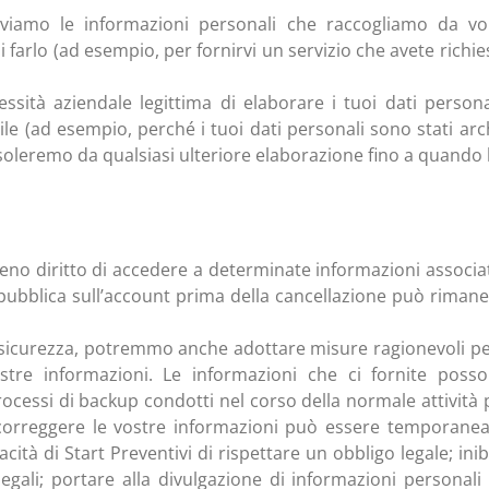
viamo le informazioni personali che raccogliamo da v
farlo (ad esempio, per fornirvi un servizio che avete richiesto
tà aziendale legittima di elaborare i tuoi dati persona
 (ad esempio, perché i tuoi dati personali sono stati archiv
oleremo da qualsiasi ulteriore elaborazione fino a quando l
no diritto di accedere a determinate informazioni associate
à pubblica sull’account prima della cancellazione può rima
 sicurezza, potremmo anche adottare misure ragionevoli per 
tre informazioni. Le informazioni che ci fornite posso
cessi di backup condotti nel corso della normale attività 
correggere le vostre informazioni può essere temporanea
cità di Start Preventivi di rispettare un obbligo legale; inibi
legali; portare alla divulgazione di informazioni personali