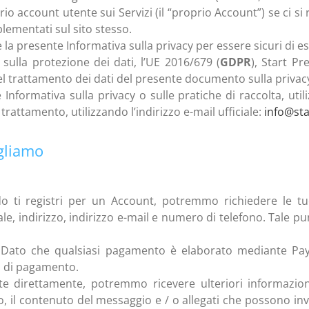
o account utente sui Servizi (il “proprio Account”) se ci si regi
mplementati sul sito stesso.
e la presente Informativa sulla privacy per essere sicuri di 
sulla protezione dei dati, l’UE 2016/679 (
GDPR
), Start Pr
l trattamento dei dati del presente documento sulla privacy
nformativa sulla privacy o sulle pratiche di raccolta, utili
 trattamento, utilizzando l’indirizzo e-mail ufficiale:
info@sta
gliamo
ti registri per un Account, potremmo richiedere le tue 
, indirizzo, indirizzo e-mail e numero di telefono. Tale punt
Dato che qualsiasi pagamento è elaborato mediante Pay
i di pagamento.
te direttamente, potremmo ricevere ulteriori informazion
o, il contenuto del messaggio e / o allegati che possono invi