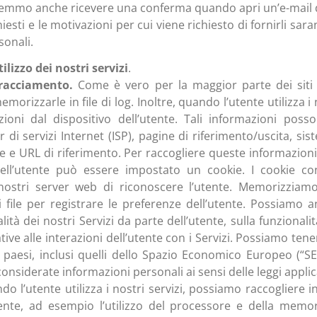
otremmo anche ricevere una conferma quando apri un’e-mail 
iesti e le motivazioni per cui viene richiesto di fornirli sa
sonali.
lizzo dei nostri servizi
.
tracciamento.
Come è vero per la maggior parte dei siti
rizzarle in file di log. Inoltre, quando l’utente utilizza i 
ni dal dispositivo dell’utente. Tali informazioni posson
 di servizi Internet (ISP), pagine di riferimento/uscita, si
ne e URL di riferimento. Per raccogliere queste informazioni,
ell’utente può essere impostato un cookie. I cookie c
ostri server web di riconoscere l’utente. Memorizziam
 i file per registrare le preferenze dell’utente. Possiamo
lità dei nostri Servizi da parte dell’utente, sulla funzionalit
ative alle interazioni dell’utente con i Servizi. Possiamo tener
ni paesi, inclusi quelli dello Spazio Economico Europeo (“SE
siderate informazioni personali ai sensi delle leggi applicab
o l’utente utilizza i nostri servizi, possiamo raccogliere in
tente, ad esempio l’utilizzo del processore e della memori