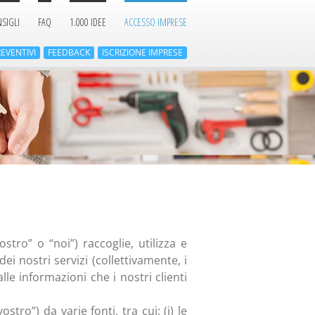
SIGLI
FAQ
1.000 IDEE
ACCESSO IMPRESE
EVENTIVI
FEEDBACK
ISCRIZIONE
IMPRESE
stro” o “noi”) raccoglie, utilizza e
dei nostri servizi (collettivamente, i
lle informazioni che i nostri clienti
stro”) da varie fonti, tra cui: (i) le