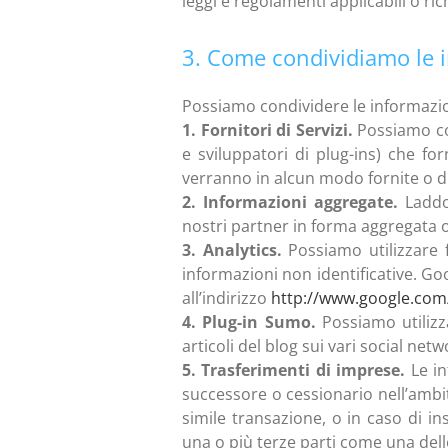
leggi e regolamenti applicabili o r
3. Come condividiamo le 
Possiamo condividere le informazion
1. Fornitori di Servizi.
Possiamo con
e sviluppatori di plug-ins) che f
verranno in alcun modo fornite o di
2. Informazioni aggregate.
Laddov
nostri partner in forma aggregata o
3. Analytics.
Possiamo utilizzare f
informazioni non identificative. Go
all’indirizzo
http://www.google.com/
4. Plug-in Sumo.
Possiamo utilizz
articoli del blog sui vari social netw
5. Trasferimenti di imprese.
Le in
successore o cessionario nell’ambit
simile transazione, o in caso di in
una o più terze parti come una delle