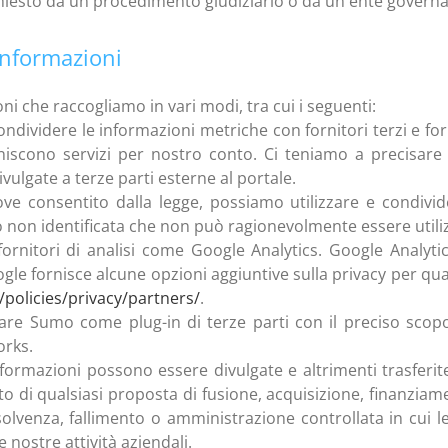
ichiesto da un procedimento giudiziario o da un ente governa
informazioni
i che raccogliamo in vari modi, tra cui i seguenti:
dividere le informazioni metriche con fornitori terzi e forni
orniscono servizi per nostro conto. Ci teniamo a precisare
vulgate a terze parti esterne al portale.
e consentito dalla legge, possiamo utilizzare e condivide
 non identificata che non può ragionevolmente essere utilizz
ornitori di analisi come Google Analytics. Google Analytics
ogle fornisce alcune opzioni aggiuntive sulla privacy per qua
policies/privacy/partners/
.
are Sumo come plug-in di terze parti con il preciso scopo
orks.
formazioni possono essere divulgate e altrimenti trasferite
o di qualsiasi proposta di fusione, acquisizione, finanziamen
solvenza, fallimento o amministrazione controllata in cui 
 nostre attività aziendali.