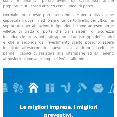
statici e dinamici, portati avanti da scassinatori anche
preparati e utilizzanti attrezzi come i piedi di porco.
Normalmente queste porte sono indicate per l’utilizzo come
caposcala lì dove il rischio sia di un certo livello; per uffici, ma
soprattutto per abitazioni indipendenti, come ad esempio le
villette. Si tratta di porte che tra i sistemi di sicurezza
includono le protezioni antitrapano ed antistrappo dei cilindri
e che a seconda del rivestimento scelto possono essere
installate all’esterno. In questo caso andranno scelti dei
pannelli capaci di resistere alle intemperie ed agli agenti
atmosferici come ad esempio il PVC e l’alluminio.
Le migliori imprese. I migliori
preventivi.