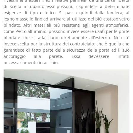
rivestimenti esterni, ed i relativi pannelli, c’è una certa libertà
di scelta in quanto essi possono rispondere a determinate
esigenze di tipo estetico. Si passa quindi dalla lamiera, al
legno massello fino ad arrivare all’utilizzo del più costoso vetro
blindato. Altri materiali più resistenti agli agenti atmosferici,
come PVC o alluminio, possono invece essere usati per le porte
blindate che si affacciano direttamente all’esterno. Non c’è
invece scelta per la struttura del controtelaio, che è quella che
garantisce di fatto parte della sicurezza della porta ed il suo
ancoraggio alla parete. Essa dev’essere infatti
necessariamente in acciaio.