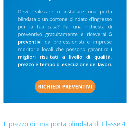
Devi realizzare o installare una porta
blindata o un portone blindato d’ingresso
per la tua casa? Fai una richiesta di
preventivo gratuitamente e riceverai
5
preventivi
da professionisti e imprese
meritorie locali che possono garantire
i
migliori risultati a livello di qualità,
prezzo e tempo di esecuzione dei lavori.
RICHIEDI PREVENTIVI
Il prezzo di una porta blindata di Classe 4