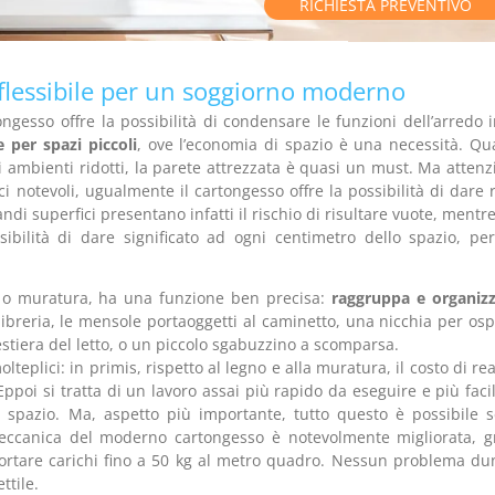
RICHIESTA PREVENTIVO
flessibile per un soggiorno moderno
gesso offre la possibilità di condensare le funzioni dell’arredo 
 per spazi piccoli
, ove l’economia di spazio è una necessità. Q
 ambienti ridotti, la parete attrezzata è quasi un must. Ma attenz
i notevoli, ugualmente il cartongesso offre la possibilità di dare 
ndi superfici presentano infatti il rischio di risultare vuote, mentr
sibilità di dare significato ad ogni centimetro dello spazio, per
o o muratura, ha una funzione ben precisa:
raggruppa e organizz
a libreria, le mensole portaoggetti al caminetto, una nicchia per osp
estiera del letto, o un piccolo sgabuzzino a scomparsa.
lteplici: in primis, rispetto al legno e alla muratura, il costo di rea
ppoi si tratta di un lavoro assai più rapido da eseguire e più faci
o spazio. Ma, aspetto più importante, tutto questo è possibile 
a meccanica del moderno cartongesso è notevolmente migliorata, g
i portare carichi fino a 50 kg al metro quadro. Nessun problema d
ttile.