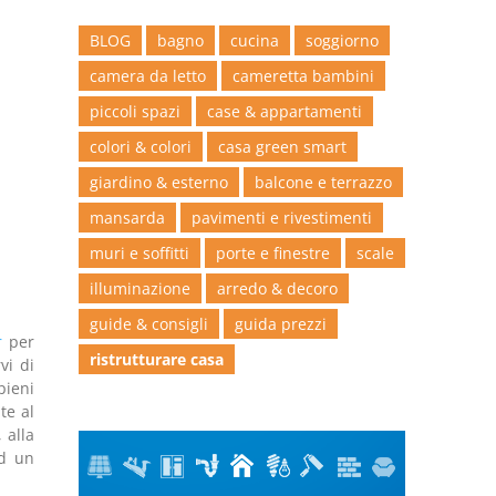
BLOG
bagno
cucina
soggiorno
camera da letto
cameretta bambini
piccoli spazi
case & appartamenti
colori & colori
casa green smart
giardino & esterno
balcone e terrazzo
mansarda
pavimenti e rivestimenti
muri e soffitti
porte e finestre
scale
illuminazione
arredo & decoro
guide & consigli
guida prezzi
r
per
ristrutturare casa
vi di
pieni
te al
 alla
ad un