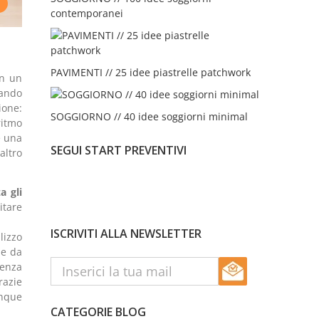
contemporanei
PAVIMENTI // 25 idee piastrelle patchwork
in un
uando
ione:
SOGGIORNO // 40 idee soggiorni minimal
ritmo
e una
SEGUI START PREVENTIVI
altro
a gli
itare
ISCRIVITI ALLA NEWSLETTER
lizzo
le da
senza
razie
unque
CATEGORIE BLOG