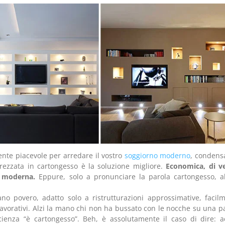
nte piacevole per arredare il vostro
soggiorno moderno
, conden
trezzata in cartongesso è la soluzione migliore.
Economica, di v
e moderna.
Eppure, solo a pronunciare la parola cartongesso, a
ano povero, adatto solo a ristrutturazioni approssimative, facil
 lavorativi. Alzi la mano chi non ha bussato con le nocche su una p
icienza “è cartongesso”. Beh, è assolutamente il caso di dire: 