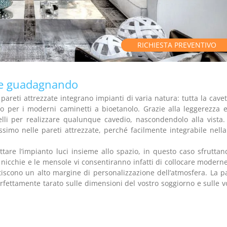
RICHIESTA PREVENTIVO
are guadagnando
pareti attrezzate integrano impianti di varia natura: tutta la cavet
anto per i moderni caminetti a bioetanolo. Grazie alla leggerezza e
nelli per realizzare qualunque cavedio, nascondendolo alla vista.
simo nelle pareti attrezzate, perché facilmente integrabile nella
tare l’impianto luci insieme allo spazio, in questo caso sfruttan
e nicchie e le mensole vi consentiranno infatti di collocare moderne
iscono un alto margine di personalizzazione dell’atmosfera. La p
erfettamente tarato sulle dimensioni del vostro soggiorno e sulle v