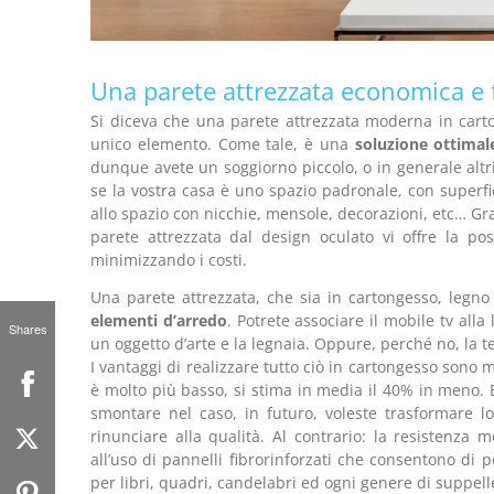
Una parete attrezzata economica e 
Si diceva che una parete attrezzata moderna in carton
unico elemento. Come tale, è una
soluzione ottimale
dunque avete un soggiorno piccolo, o in generale altri
se la vostra casa è uno spazio padronale, con superfic
allo spazio con nicchie, mensole, decorazioni, etc… Gra
parete attrezzata dal design oculato vi offre la pos
minimizzando i costi.
Una parete attrezzata, che sia in cartongesso, legn
elementi d’arredo
. Potrete associare il mobile tv all
Shares
un oggetto d’arte e la legnaia. Oppure, perché no, la t
I vantaggi di realizzare tutto ciò in cartongesso sono mo
è molto più basso, si stima in media il 40% in meno. E
smontare nel caso, in futuro, voleste trasformare l
rinunciare alla qualità. Al contrario: la resistenz
all’uso di pannelli fibrorinforzati che consentono d
per libri, quadri, candelabri ed ogni genere di suppelle