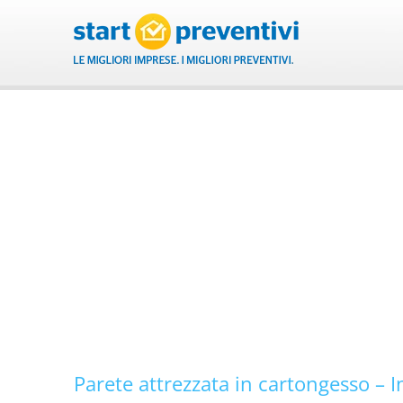
Salta
al
contenuto
Parete attrezzata in cartongesso – 