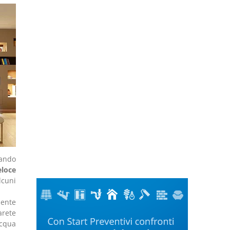
sando
eloce
lcuni
mente
arete
acqua