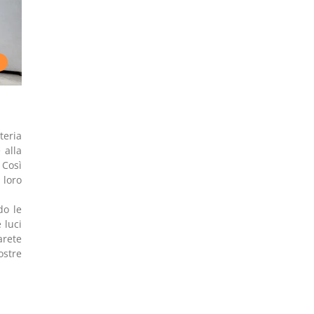
teria
 alla
 Così
 loro
do le
 luci
arete
ostre