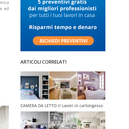
omica
he ed
ARTICOLI CORRELATI
CAMERA DA LETTO // Lavori in cartongesso