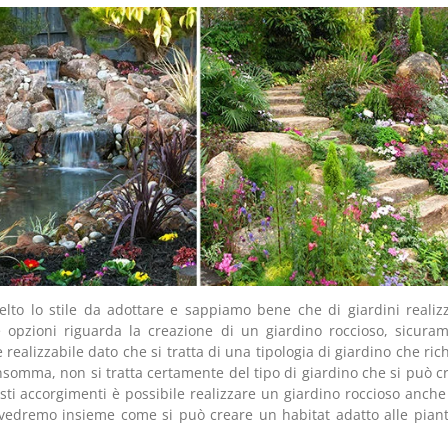
lto lo stile da adottare e sappiamo bene che di giardini realizz
le opzioni riguarda la creazione di un giardino roccioso, sicura
ealizzabile dato che si tratta di una tipologia di giardino che ric
nsomma, non si tratta certamente del tipo di giardino che si può c
ti accorgimenti è possibile realizzare un giardino roccioso anche 
to vedremo insieme come si può creare un habitat adatto alle pian