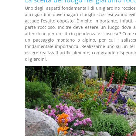
Uno degli aspetti fondamentali di un giardino roccioso 
altri giardini, dove magari i luoghi scoscesi vanno e
accade l’esatto opposto. È molto importante, infatti,
parte roccioso. Inoltre deve essere un luogo dove 
attenzione per un sito in pendenza e scosceso? Come d
un paesaggio montano o alpino, per cui i saliscen
fondamentale importanza. Realizzarne uno su un terre
essere realizzati artificialmente, con grande dispendi
di giardini.