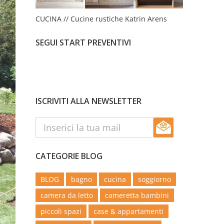
CUCINA // Cucine rustiche Katrin Arens
SEGUI START PREVENTIVI
ISCRIVITI ALLA NEWSLETTER
CATEGORIE BLOG
BLOG
bagno
cucina
soggiorno
camera da letto
cameretta bambini
piccoli spazi
case & appartamenti