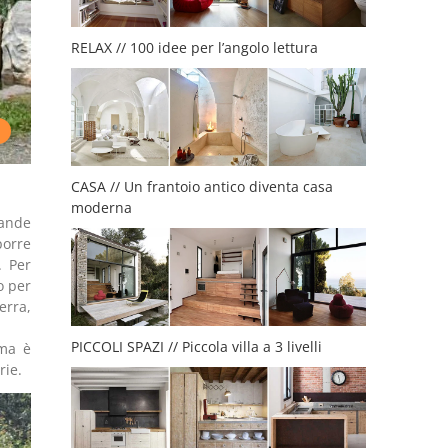
RELAX // 100 idee per l’angolo lettura
CASA // Un frantoio antico diventa casa
moderna
rande
porre
. Per
o per
erra,
PICCOLI SPAZI // Piccola villa a 3 livelli
 ma è
rie.