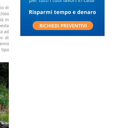
io di
cioso
ià in
uesta
ta ad
no di
ranno
 tipo