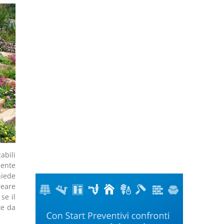
abili
mente
hiede
reare
se il
te da