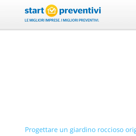
Salta
al
contenuto
Progettare un giardino roccioso ori