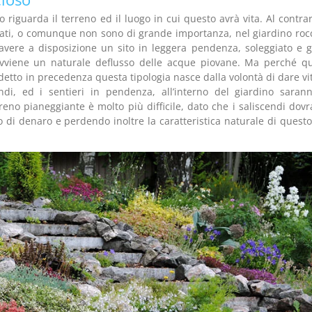
riguarda il terreno ed il luogo in cui questo avrà vita. Al contrar
vitati, o comunque non sono di grande importanza, nel giardino roc
 avere a disposizione un sito in leggera pendenza, soleggiato e g
avviene un naturale deflusso delle acque piovane. Ma perché q
etto in precedenza questa tipologia nasce dalla volontà di dare vi
di, ed i sentieri in pendenza, all’interno del giardino saran
no pianeggiante è molto più difficile, dato che i saliscendi dov
o di denaro e perdendo inoltre la caratteristica naturale di questo