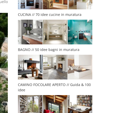
uello
CUCINA // 70 idee cucine in muratura
BAGNO // 50 idee bagni in muratura
CAMINO FOCOLARE APERTO // Guida & 100
idee