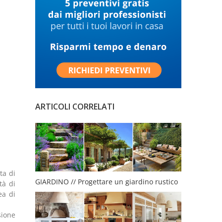
ARTICOLI CORRELATI
ta di
GIARDINO // Progettare un giardino rustico
tà di
ea di
sione