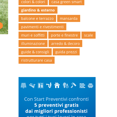
colori & colori
casa green smart
giardino & esterno
balcone e terrazzo
mansarda
pavimenti e rivestimenti
muri e soffitti
porte e finestre
scale
illuminazione
arredo & decoro
guide & consigli
guida prezzi
ristrutturare casa