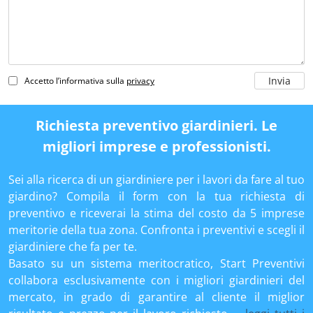
Accetto l’informativa sulla
privacy
Richiesta preventivo giardinieri. Le
migliori imprese e professionisti.
Sei alla ricerca di un giardiniere per i lavori da fare al tuo
giardino? Compila il form con la tua richiesta di
preventivo e riceverai la stima del costo da 5 imprese
meritorie della tua zona. Confronta i preventivi e scegli il
giardiniere che fa per te.
Basato su un sistema meritocratico, Start Preventivi
collabora esclusivamente con i migliori giardinieri del
mercato, in grado di garantire al cliente il miglior