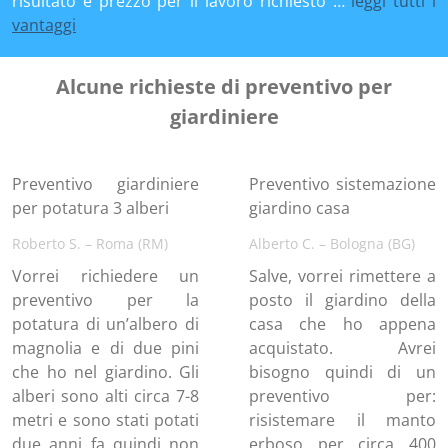
risultato e prezzo per il lavoro richiesto …
leggi tutti i
vantaggi
Alcune richieste di preventivo per
giardiniere
Preventivo giardiniere
Preventivo sistemazione
per potatura 3 alberi
giardino casa
Roberto S. – Roma (RM)
Alberto C. – Bologna (BG)
Vorrei richiedere un
Salve, vorrei rimettere a
preventivo per la
posto il giardino della
potatura di un’albero di
casa che ho appena
magnolia e di due pini
acquistato. Avrei
che ho nel giardino. Gli
bisogno quindi di un
alberi sono alti circa 7-8
preventivo per:
metri e sono stati potati
risistemare il manto
due anni fa quindi non
erboso per circa 400