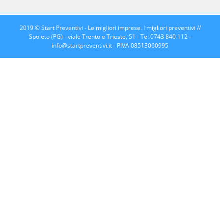
2019 © Start Preventivi - Le migliori imprese. I migliori preventivi //
Spoleto (PG) - viale Trento e Trieste, 51 - Tel 0743 840 112 -
info@startpreventivi.it
- PIVA 08513060995