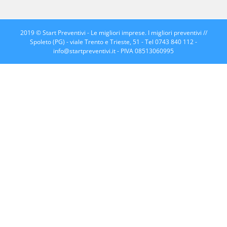
2019 © Start Preventivi - Le migliori imprese. I migliori preventivi //
Spoleto (PG) - viale Trento e Trieste, 51 - Tel 0743 840 112 -
info@startpreventivi.it
- PIVA 08513060995