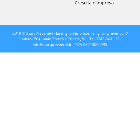
Crescita d'impresa
2019 © Start Preventivi - Le migliori imprese. I migliori preventivi //
Spoleto (PG) - viale Trento e Trieste, 51 - Tel 0743 840 112 -
info@startpreventivi.it
- PIVA 08513060995