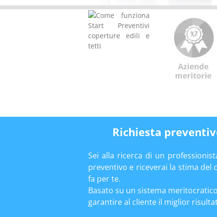
Richiesta preventivo
Sei alla ricerca di un professionis
preventivo e riceverai la stima del 
fa per te.
Basato su un sistema meritocratico,
garantire al cliente il miglior risult