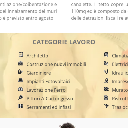
entilazione/coibentazione e
canalette. Il tetto copre 
 del innalzamento dei muri
110mq ed è composto da du
ro è previsto entro agosto.
delle detrazioni fiscali rela
CATEGORIE LAVORO
Architetto
Climati
Costruzione nuovi immobili
Elettric
Giardiniere
Idrauli
Impianti Fotovoltaici
Imprese
Lavorazione Ferro
Murato
Pittori // Cartongesso
Ristrut
Serramenti ed Infissi
Trasloc