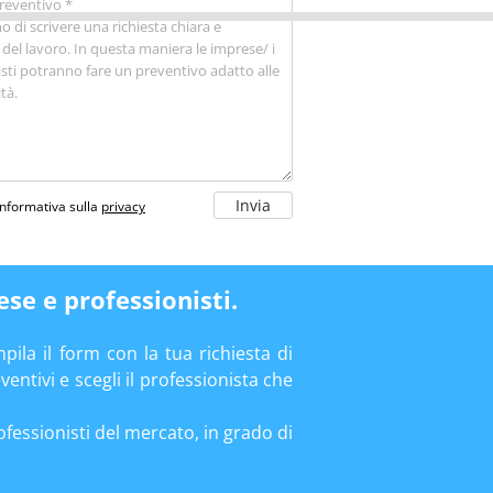
’informativa sulla
privacy
ese e professionisti.
pila il form con la tua richiesta di
entivi e scegli il professionista che
fessionisti del mercato, in grado di