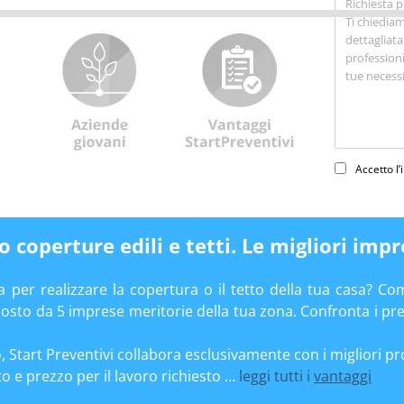
Accetto l
 coperture edili e tetti. Le migliori impr
ta per realizzare la copertura o il tetto della tua casa? Com
costo da 5 imprese meritorie della tua zona. Confronta i prev
 Start Preventivi collabora esclusivamente con i migliori pro
ato e prezzo per il lavoro richiesto …
leggi tutti i
vantaggi