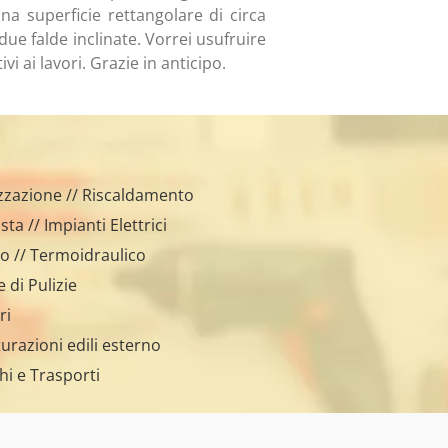
una superficie rettangolare di circa
e falde inclinate. Vorrei usufruire
tivi ai lavori. Grazie in anticipo.
zzazione // Riscaldamento
ista // Impianti Elettrici
co // Termoidraulico
 di Pulizie
ri
turazioni edili esterno
hi e Trasporti