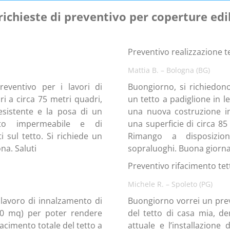
richieste di preventivo per coperture edili
Preventivo realizzazione te
Mattia B. – Bologna (BG)
eventivo per i lavori di
Buongiorno, si richiedono
ri a circa 75 metri quadri,
un tetto a padiglione in l
esistente e la posa di un
una nuova costruzione in
nto impermeabile e di
una superficie di circa 8
 sul tetto. Si richiede un
Rimango a disposizion
na. Saluti
sopraluoghi. Buona giorna
Preventivo rifacimento tet
Michele R. – Spoleto (PG)
 lavoro di innalzamento di
Buongiorno vorrei un prev
60 mq) per poter rendere
del tetto di casa mia, d
rifacimento totale del tetto a
attuale e l’installazione