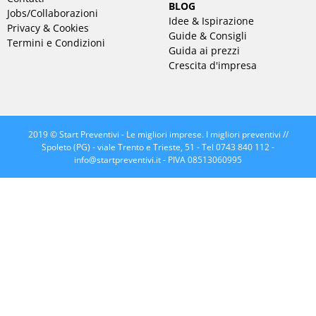
BLOG
Jobs/Collaborazioni
Idee & Ispirazione
Privacy & Cookies
Guide & Consigli
Termini e Condizioni
Guida ai prezzi
Crescita d'impresa
2019 © Start Preventivi - Le migliori imprese. I migliori preventivi //
Spoleto (PG) - viale Trento e Trieste, 51 - Tel 0743 840 112 -
info@startpreventivi.it
- PIVA 08513060995