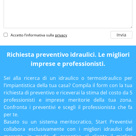
Accetto l’informativa sulla
privacy
Richiesta preventivo idraulici. Le migliori
imprese e professionisti.
Sei alla ricerca di un idraulico o termoidraulico per
l’impiantistica della tua casa? Compila il form con la tua
richiesta di preventivo e riceverai la stima del costo da 5
professionisti e imprese meritorie della tua zona.
Confronta i preventivi e scegli il professionista che fa
per te.
Basato su un sistema meritocratico, Start Preventivi
collabora esclusivamente con i migliori idraulici del