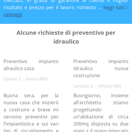
mercato, in grado di garantire al cliente il miglior
risultato e prezzo per il lavoro richiesto …
leggi tutti i
vantaggi
Alcune richieste di preventivo per
idraulico
Preventivo impianto
Preventivo impianto
idraulico casa
idraulico nuova
costruzione
Davide S. – Roma (RM)
Lorenzo G. – Milano (MI)
Buona sera, per la
Buongiorno, insieme
nuova casa che inizierò
all’architetto stiamo
a costruire a breve mi
progettando
servono preventivi per
un’abitazione di circa
l’impiantistica e sui vari
200mq disposta su due
tipi di riscaldamento e
piani + il piano interrato