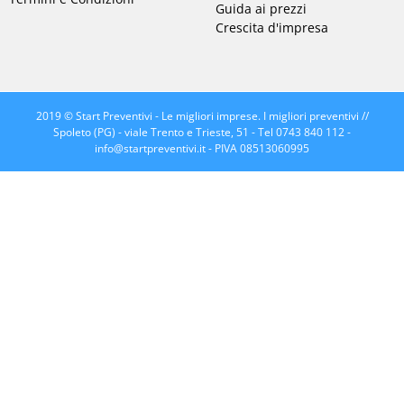
Guida ai prezzi
Crescita d'impresa
2019 © Start Preventivi - Le migliori imprese. I migliori preventivi //
Spoleto (PG) - viale Trento e Trieste, 51 - Tel 0743 840 112 -
info@startpreventivi.it
- PIVA 08513060995