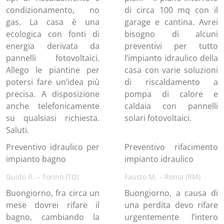
condizionamento, no
di circa 100 mq con il
gas. La casa è una
garage e cantina. Avrei
ecologica con fonti di
bisogno di alcuni
energia derivata da
preventivi per tutto
pannelli fotovoltaici.
l’impianto idraulico della
Allego le piantine per
casa con varie soluzioni
potersi fare un’idea più
di riscaldamento a
precisa. A disposizione
pompa di calore e
anche telefonicamente
caldaia con pannelli
su qualsiasi richiesta.
solari fotovoltaici.
Saluti.
Preventivo idraulico per
Preventivo rifacimento
impianto bagno
impianto idraulico
Guido R. – Torino (TO)
Fausto M. – Roma (RM)
Buongiorno, fra circa un
Buongiorno, a causa di
mese dovrei rifare il
una perdita devo rifare
bagno, cambiando la
urgentemente l’intero